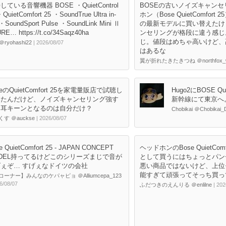
している音響機器 BOSE ・QuietControl
BOSEの古いノイズキャン
・QuietComfort 25 ・SoundTrue Ultra in-
ホン（Bose QuietComfor
 ・SoundSport Pulse ・SoundLink Mini Ⅱ
の最新モデルに買い替えたけ
RE… https://t.co/34Saqz40ha
ンセリングが格段に違う感じ
じ。値段はめちゃ高いけど、
＠ryohashi22
| 2026/08/07
はあるな
翼が折れたきたきつね ＠northfox_w
seのQuietComfort 25を家電量販店で試聴し
Hugo2にBOSE Qui
みたんだけど、ノイズキャンセリング強す
新幹線にて東京へ
て耳キーンとなるのは自分だけ？
Chobikai ＠Chobikai
す ＠auckse
| 2026/08/07
e QuietComfort 25 - JAPAN CONCEPT
ヘッドホンのBose QuietCom
DEL持ってるけどこのシリーズまじで音が
として買うにはちょっとパ
ぇぞ… すげぇなドイツの会社
悪い商品ではないけど、上位
能すぎて頑張ってそっち買っ
ーナー】みんなのケパャピョ ＠Alliumcepa_123
6/08/07
ふだつきのえんりる ＠enlilne
| 202