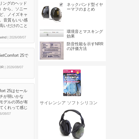
セリングのヘッド
ネックバンド型イヤ
t 25）から、ソニー
ーマフのまとめ
ど、ノイズキャ
。音質もいい感
高いだけのこと
環境音とマスキング
効果
ind
| 2026/08/07
防音性能を示すNRR
の評価方法
etComfort 25で
。
_DR
| 2026/08/07
fort 25はセール
ンチが弱いかな
モデルの35が有
サイレンシア ソフトシリコン
てくれって感じ
6/08/07