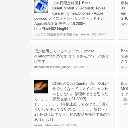
【本日限定特価】Bose
所持
QuietComfort 25 Acoustic Noise
30 
Cancelling headphones - Apple
ear
devices ノイズキャンセリングヘッドホン
SHU
Apple製品対応モデル 16,200円
Ryo 
http://ks4402.blog94
パソコン関連激安特価情報 ＠pc_tokka
| 2026/08/07
僕が使用しているヘッドホンはbose
Bo
quietcomfort 25です サンタさんパワーのおか
て
げです
ぎ
masahann ＠masa_otoge
| 2026/08/07
あっく
BOSEのQuietComfort 25、左耳が
Bos
音でなくなって（ノイズキャンセ
MO
ルもしない）修理出そうと思った
すげ
ら、、、、新品交換で21,600円
【新コ
と。。。。。。1年以上経ってるけど、5回く
| 202
らいしか使ってないのに。。。。。悩む＞＜
2万円以上出すなら、他の製品を検討するのも
ありかもTT
misuzu ＠muaaak
| 2026/08/07