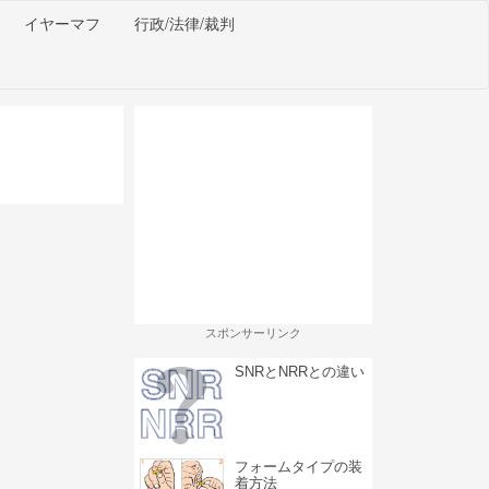
イヤーマフ
行政/法律/裁判
スポンサーリンク
SNRとNRRとの違い
フォームタイプの装
着方法