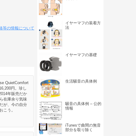
イヤーマフの装着方
法
格等の情報について
イヤーマフの基礎
生活騒音の具体例
QuietComfort
6,200円。珍し
014年販売だか
ら在庫余り気味
騒音の具体例 – 公的
だが、今の自分
情報
おこう。
iTunesで曲間の無音
部分を取り除く