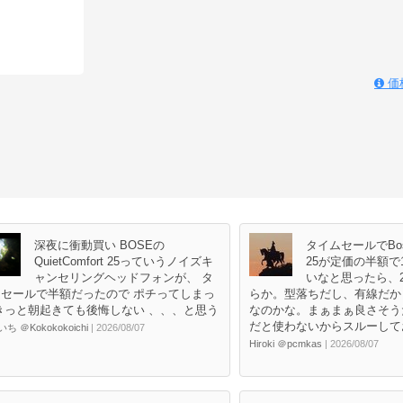
価
深夜に衝動買い BOSEの
タイムセールでBose 
QuietComfort 25っていうノイズキ
25が定価の半額で1
ャンセリングヘッドフォンが、 タ
いなと思ったら、2
セールで半額だったので ポチってしまっ
らか。型落ちだし、有線だか
きっと朝起きても後悔しない 、、、と思う
なのかな。まぁまぁ良さそう
だと使わないからスルーして
ち ＠Kokokokoichi
| 2026/08/07
Hiroki ＠pcmkas
| 2026/08/07