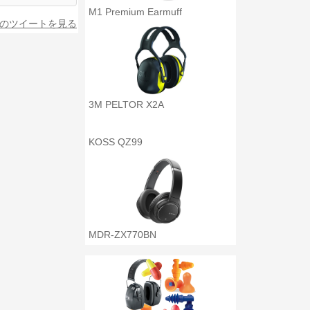
M1 Premium Earmuff
のツイートを見る
3M PELTOR X2A
KOSS QZ99
MDR-ZX770BN