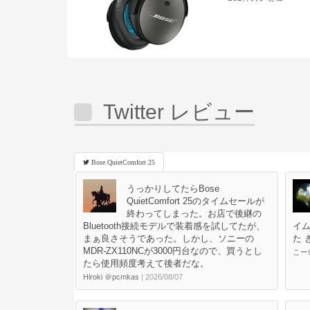
Twitter レビュー
Bose QuietComfort 25
うっかりしてたらBose
QuietComfort 25のタイムセールが
終わってしまった。お店で後継の
Bluetooth接続モデルで装着感を試してたが、
イム
まぁ良さそうであった。しかし、ソニーの
た 
MDR-ZX110NCが3000円台なので、買うとし
こーい
たら使用頻度考えて後者だな。
Hiroki ＠pcmkas
| 2026/08/07