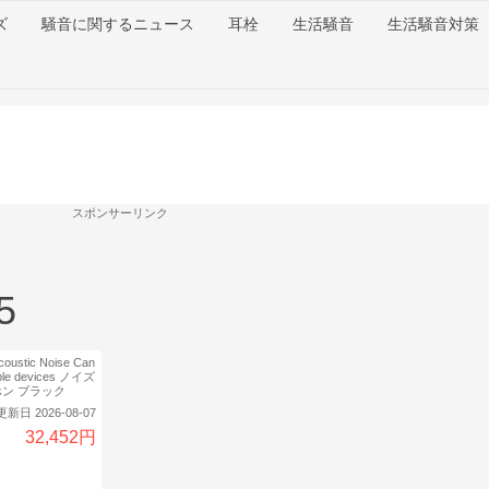
ズ
騒音に関するニュース
耳栓
生活騒音
生活騒音対策
スポンサーリンク
5
coustic Noise Can
Apple devices ノイズ
ン ブラック
更新日 2026-08-07
32,452円