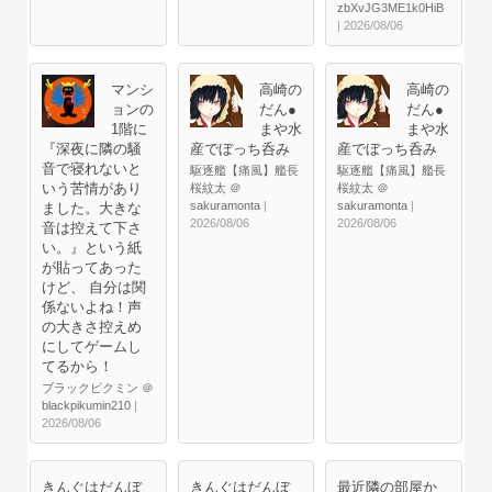
zbXvJG3ME1k0HiB
| 2026/08/06
マンシ
高崎の
高崎の
ョンの
だん●
だん●
1階に
まや水
まや水
『深夜に隣の騒
産でぼっち呑み
産でぼっち呑み
音で寝れないと
駆逐艦【痛風】艦長
駆逐艦【痛風】艦長
いう苦情があり
桜紋太 ＠
桜紋太 ＠
sakuramonta
|
sakuramonta
|
ました。大きな
2026/08/06
2026/08/06
音は控えて下さ
い。』という紙
が貼ってあった
けど、 自分は関
係ないよね！声
の大きさ控えめ
にしてゲームし
てるから！
ブラックピクミン ＠
blackpikumin210
|
2026/08/06
きんぐはだんぼ
きんぐはだんぼ
最近隣の部屋か