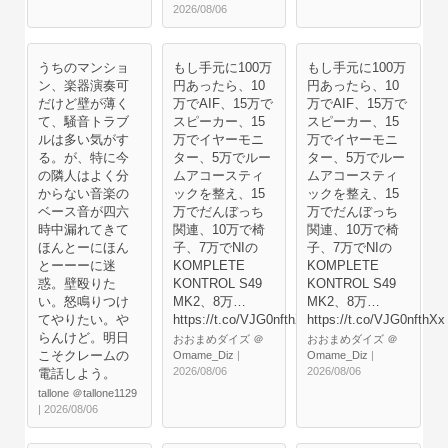
2026/08/06
うちのマンショ
もし手元に100万
もし手元に100万
ン、楽器演奏可
円あったら、10
円あったら、10
だけど壁が薄く
万でAIF、15万で
万でAIF、15万で
て、騒音トラブ
スピーカー、15
スピーカー、15
ルは多い気がす
万でイヤーモニ
万でイヤーモニ
る。が、特に今
ター、5万でルー
ター、5万でルー
の隣人はよく分
ムアコースティ
ムアコースティ
からない音楽の
ックを整え、15
ックを整え、15
ベース音が四六
万でだんぼっち
万でだんぼっち
時中漏れてきて
関連、10万で椅
関連、10万で椅
ほんとーにほん
子、7万でNIの
子、7万でNIの
とーーーに迷
KOMPLETE
KOMPLETE
惑。壁殴りた
KONTROL S49
KONTROL S49
い。怒鳴りつけ
MK2、8万…
MK2、8万…
てやりたい。や
https://t.co/VJG0nfthXx
https://t.co/VJG0nfthXx
らんけど。明日
おおまめダイズ ＠
おおまめダイズ ＠
こそクレームの
Omame_Diz
|
Omame_Diz
|
2026/08/06
2026/08/06
電話しよう。
tallone ＠tallone1129
| 2026/08/06