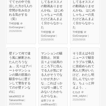
ててその中で生
してるオススメ
してるオススメ
活した方が1人の
の動画ありませ
の動画ありませ
空間が生み出さ
んかね。 はじめ
んかね。 はじめ
れる気がする
しゃちょーの見
しゃちょーの見
（笑）
たけどあんまよ
たけどあんまよ
く分からなかっ
く分からなかっ
THE炒飯 ＠
た
た
GoGnargnar
|
2026/08/06
THE炒飯 ＠
THE炒飯 ＠
GoGnargnar
|
GoGnargnar
|
2026/08/06
2026/08/06
壁ドンて何で違
マンションの騒
そう言えば今日
う風に解釈され
音防止、対策
ニュースで騒音
たんだろうな
云々より結局の
トラブルで隣人
ぁ… 元々はアパ
ところ下に住ん
に首絞められて
ートやマンショ
でる人が気にす
死んだ男がいた
ンの隣の部屋の
る人がそうでな
けど、わたし明
騒音やらに壁ド
いかが大きい
日しんでないか
ンして警告する
な…こればっか
な、ちょっと抑
てのが壁ドンな
りは引っ越して
えよう、、
のに
みないとわから
むねき ＠
んからなぁ。
mnk_odykn
|
taka06022 ＠
2026/08/06
TakanoriImai
|
金野フネ ＠
2026/08/06
cre89race32
|