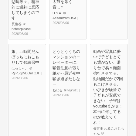
悲鳴等々。精神
太鼓を叩く...
的に過剰に反応
音...？
してしまうので
U.S.A. ＠
す
AssamfromUSA
|
2026/08/06
長腹巻 ＠
nofearplease
|
2026/08/06
娘、五時間だん
とうとううちの
動画や写真に夢
ぼっちにおこも
マンションのエ
中で子どもとて
りして歌練習中
レベーターに、
も繋がない、滑
騒音注意の張り
り台で易々顔面
はっし～。 ＠
紙が‥最近夜中
強打させてる、
RjIPLqpVDDnHzJH
|
2026/08/06
騒ぎ過ぎたしな
動物園だかで2回
ー
もこけさせる、
いびきが騒音で
ねじる ＠nejiru13
|
子どもが安眠で
2026/08/06
きない、子守は
youtubeまかせ！
本当に何してる
のか教えてく
れ！
失言王 ねるこおじち
ゃん ＠