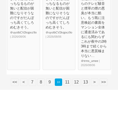
っちなるものが
っちなるものが
らのテレビ騒音
無いと配信が困
無いと配信が困
と煙草の煙の悪
難になりそうな
難になりそうな
臭が本当に酷
のですがだんぼ
のですがだんぼ
い。もう既に注
っち高くてしろ
っち高くてしろ
意喚起の書面を
めむきそう。
めむきそう。
マンション全体
に通達済みであ
＠uyoIbCV2kqpxz9o
＠uyoIbCV2kqpxz9o
るにも関わらず
| 2026/08/06
| 2026/08/06
これが夜中の2時
3時まで続くから
本当に悪質極ま
りない…
＠trms_umee
|
2026/08/06
<<
<
7
8
9
11
12
13
>
>>
10