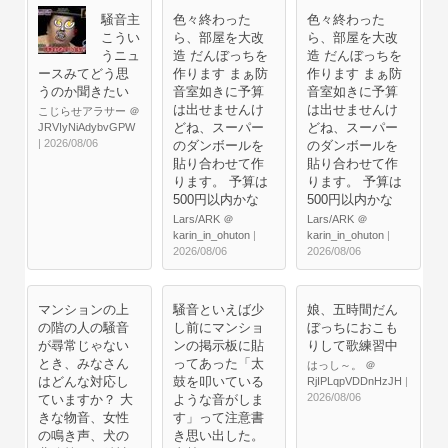
騒音主
色々終わった
色々終わった
こうい
ら、部屋を大改
ら、部屋を大改
うニュ
造 だんぼっちを
造 だんぼっちを
ースみてどう思
作ります まぁ防
作ります まぁ防
うのか聞きたい
音室如きに予算
音室如きに予算
は出せませんけ
は出せませんけ
こじらせアラサー ＠
どね、スーパー
どね、スーパー
JRVIyNiAdybvGPW
| 2026/08/06
のダンボールを
のダンボールを
貼り合わせて作
貼り合わせて作
ります。 予算は
ります。 予算は
500円以内かな
500円以内かな
Lars/ARK ＠
Lars/ARK ＠
karin_in_ohuton
|
karin_in_ohuton
|
2026/08/06
2026/08/06
マンションの上
騒音といえば少
娘、五時間だん
の階の人の騒音
し前にマンショ
ぼっちにおこも
が尋常じゃない
ンの掲示板に貼
りして歌練習中
とき、みなさん
ってあった「太
はっし～。 ＠
はどんな対応し
鼓を叩いている
RjIPLqpVDDnHzJH
|
2026/08/06
ていますか？ 大
ような音がしま
きな物音、女性
す」って注意書
の鳴き声、犬の
き思い出した。